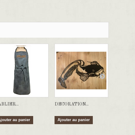
BLIER...
DECORATION...
DECORAT
jouter au panier
Ajouter au panier
Ajouter a