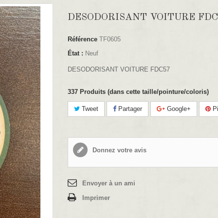
DESODORISANT VOITURE FDC
Référence
TF0605
État :
Neuf
DESODORISANT VOITURE FDC57
337
Produits (dans cette taille/pointure/coloris)
Tweet
Partager
Google+
Pi
Donnez votre avis
Envoyer à un ami
Imprimer