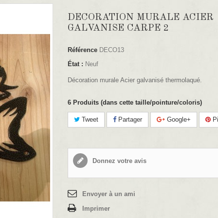
DECORATION MURALE ACIER
GALVANISE CARPE 2
Référence
DECO13
État :
Neuf
Décoration murale Acier galvanisé thermolaqué.
6
Produits (dans cette taille/pointure/coloris)
Tweet
Partager
Google+
Pi
Donnez votre avis
Envoyer à un ami
Imprimer